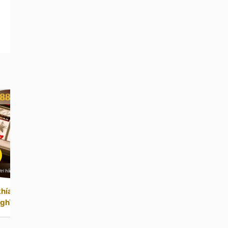
khía cạnh công
188v: Tìm hiểu về một con số
Khám
nghĩa
và ý nghĩa của nó
ứng 