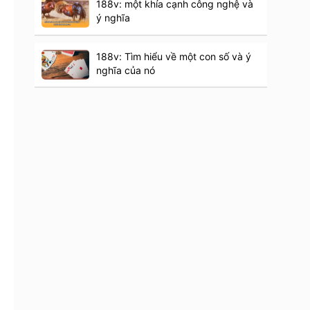
188v: một khía cạnh công nghệ và
ý nghĩa
188v: Tìm hiểu về một con số và ý
nghĩa của nó