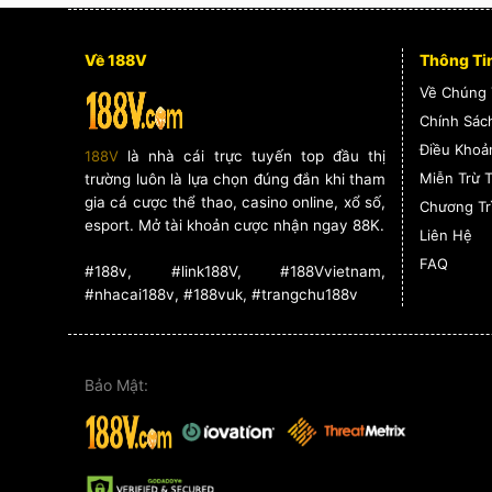
Về 188V
Thông Ti
Về Chúng 
Chính Sác
Điều Khoả
188V
là nhà cái trực tuyến top đầu thị
Miễn Trừ 
trường luôn là lựa chọn đúng đắn khi tham
gia cá cược thể thao, casino online, xổ số,
Chương Tr
esport. Mở tài khoản cược nhận ngay 88K.
Liên Hệ
FAQ
#188v, #link188V, #188Vvietnam,
#nhacai188v, #188vuk, #trangchu188v
Bảo Mật: