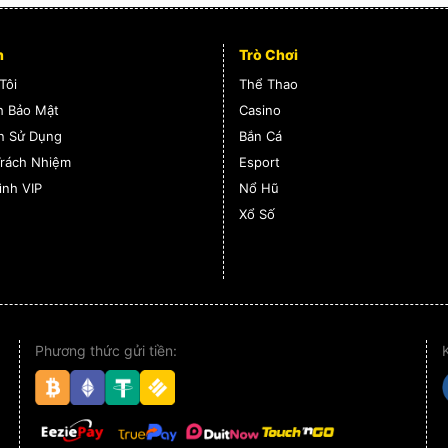
n
Trò Chơi
Tôi
Thể Thao
h Bảo Mật
Casino
n Sử Dụng
Bắn Cá
Trách Nhiệm
Esport
ình VIP
Nổ Hũ
Xổ Số
Phương thức gửi tiền:
K