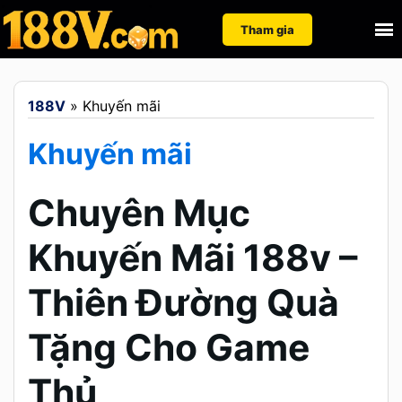
Nhảy
Tìm
Tham gia
đến
kiếm
nội
cho:
dung
188V
»
Khuyến mãi
Khuyến mãi
Chuyên Mục
Khuyến Mãi 188v –
Thiên Đường Quà
Tặng Cho Game
Thủ