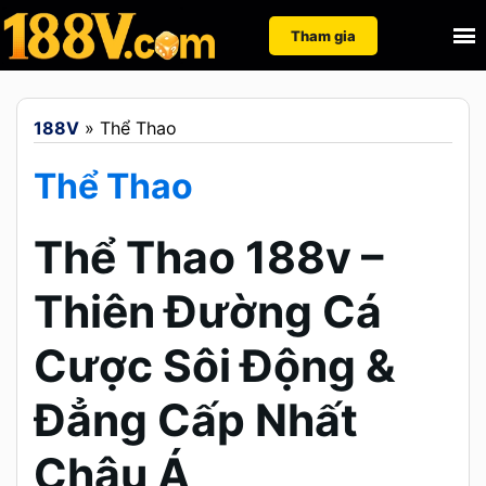
Nhảy
Tìm
Tham gia
đến
kiếm
nội
cho:
dung
188V
»
Thể Thao
Thể Thao
Thể Thao 188v –
Thiên Đường Cá
Cược Sôi Động &
Đẳng Cấp Nhất
Châu Á