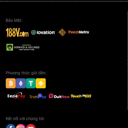
Sử dụng công nghệ mã hóa SSL 128-bit,
188v
đảm bảo mọi thông tin giao dịch và vé cược của
thành viên tại
đều được bảo vệ nghiêm ngặt.
Bảo Mật:
Chúng tôi cam kết tạo ra môi trường cá cược
công bằng, nói không với gian lận.
Phương thức gửi tiền:
Kết nối với chúng tôi: