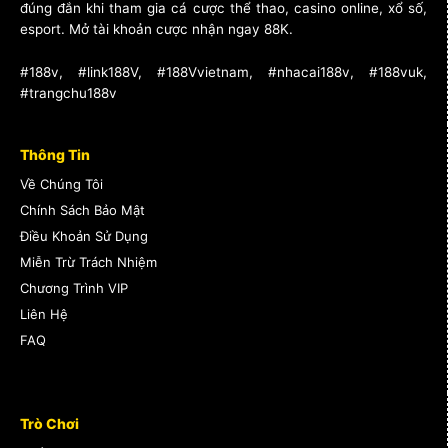
4. Hướng dẫn tham gia cá cược thể thao
đúng đắn khi tham gia cá cược thể thao, casino online, xổ số,
nhanh chóng
esport. Mở tài khoản cược nhận ngay 88K.
5. Kết luận
#188v, #link188V, #188Vvietnam, #nhacai188v, #188vuk,
#trangchu188v
1. Tại sao cược thủ chuyên nghiệp
chọn Thể Thao 188v?
Thông Tin
Giữa hàng trăm nhà cái mọc lên như nấm,
188v
Về Chúng Tôi
vẫn giữ vững vị thế độc tôn trong lòng người
Chính Sách Bảo Mật
hâm mộ
the thao
nhờ vào những ưu điểm vượt
Điều Khoản Sử Dụng
Miễn Trừ Trách Nhiệm
trội về công nghệ và dịch vụ (E-E-A-T).
Chương Trình VIP
Liên Hệ
Tỷ lệ cược (Odds) cạnh tranh nhất thị
trường
FAQ
Khác với các trang web thông thường, tại
,
chúng tôi cập nhật bảng tỷ lệ kèo sớm nhất từ
Trò Chơi
các chuyên gia hàng đầu. Tỷ lệ ăn (Odds)
tại