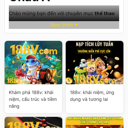
Chào mừng bạn đến với chuyên mục
thể thao
tại
. Nếu bạn đang tìm kiếm một sân chơi uy tín,
Xem thêm
nơi đam mê trái bóng tròn hòa quyện cùng cơ
hội đầu tư sinh lời, thì sảnh
188v
chính là điểm
đến không thể bỏ qua. Tại đây, chúng tôi không
chỉ cung cấp các kèo cược đa dạng mà còn
mang đến trải nghiệm công nghệ cá cược hiện
đại, mượt mà và minh bạch nhất thị trường hiện
nay.
Với vị thế là nhà cái hàng đầu, 188v cam kết
Khám phá 188v: khái
188v: khái niệm, ứng
mang lại tỷ lệ trả thưởng cạnh tranh nhất, bao
niệm, cấu trúc và tiềm
dụng và tương lai
năng
phủ hàng ngàn sự kiện thể thao lớn nhỏ trên
toàn cầu mỗi ngày. Hãy cùng khám phá chi tiết
về sảnh cược hấp dẫn này qua bài viết dưới