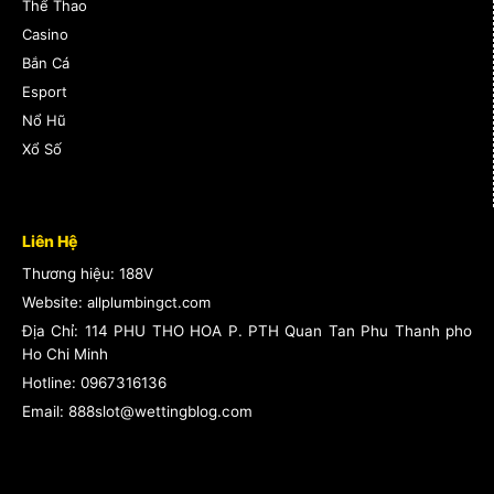
Thể Thao
188v
thường cao hơn mặt bằng chung từ 10-
Casino
15%, giúp tối ưu hóa lợi nhuận cho người chơi
Bắn Cá
dù chỉ với một vốn cược nhỏ. Sự minh bạch
Esport
trong biến động kèo giúp bạn dễ dàng đưa ra
Nổ Hũ
quyết định chính xác.
Xổ Số
Giao diện tối ưu cho mọi thiết bị
Trải nghiệm người dùng là ưu tiên số một. Sảnh
Liên Hệ
cược được thiết kế thông minh, tương thích
Thương hiệu: 188V
hoàn hảo từ PC đến các thiết bị di động
Website:
allplumbingct.com
(iOS/Android). Bạn có thể đặt cược mọi lúc, mọi
Địa Chỉ:
114 PHU THO HOA P. PTH Quan Tan Phu Thanh pho
nơi chỉ với một cú chạm, không lo giật lag ngay
Ho Chi Minh
cả trong những giờ cao điểm của các trận cầu
Hotline:
0967316136
kinh điển.
Email: 888slot@wettingblog.com
An toàn và bảo mật tuyệt đối