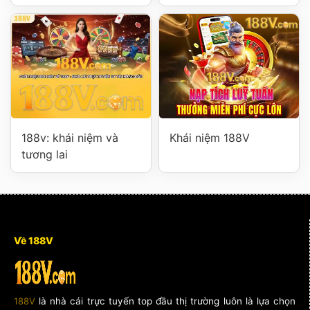
188v: khái niệm và
Khái niệm 188V
Giao diện sảnh cược thể thao 18
tương lai
Mục Lục
1. Tại sao cược thủ chuyên nghiệp chọn
Thể Thao 188v?
Về 188V
2. Các bộ môn thể thao ăn khách nhất tại
188v
3. Đa dạng các loại kèo cược phổ biến
188V
là nhà cái trực tuyến top đầu thị trường luôn là lựa chọn