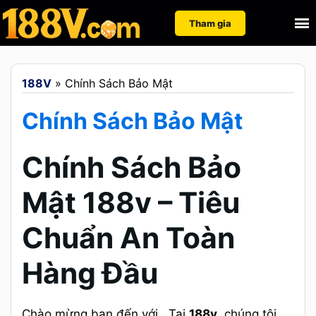
Nhảy
Tìm
Tham gia
đến
kiếm
nội
cho:
dung
188V
»
Chính Sách Bảo Mật
Chính Sách Bảo Mật
Chính Sách Bảo
Mật 188v – Tiêu
Chuẩn An Toàn
Hàng Đầu
Chào mừng bạn đến với
. Tại
188v
, chúng tôi