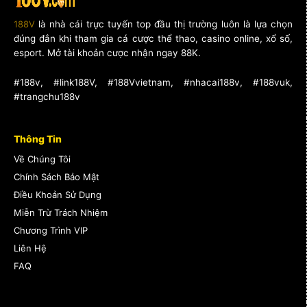
nâng cao trải nghiệm người dùng cũng như đảm
bảo an ninh hệ thống. Khi bạn truy cập vào
,
188V
là nhà cái trực tuyến top đầu thị trường luôn là lựa chọn
đúng đắn khi tham gia cá cược thể thao, casino online, xổ số,
chúng tôi có thể thu thập các thông tin cơ bản
esport. Mở tài khoản cược nhận ngay 88K.
cần thiết để xác minh danh tính và hỗ trợ giao
dịch.
#188v, #link188V, #188Vvietnam, #nhacai188v, #188vuk,
#trangchu188v
Chúng tôi cam kết không thu thập thông tin
nhạy cảm trái phép và tuân thủ nghiêm ngặt
Thông Tin
các nguyên tắc bảo mật quốc tế. Dữ liệu này
Về Chúng Tôi
giúp chúng tôi ngăn chặn các hành vi gian lận,
Chính Sách Bảo Mật
rửa tiền và đảm bảo môi trường cá cược công
Điều Khoản Sử Dụng
bằng cho tất cả mọi người.
Miễn Trừ Trách Nhiệm
Chương Trình VIP
2. Quản Lý Bình Luận và Hình Ảnh
Liên Hệ
FAQ
Media
Quy trình xử lý bình luận