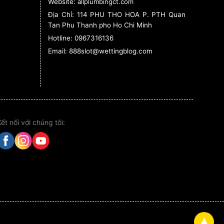
Website:
allplumbingct.com
Địa Chỉ:
114 PHU THO HOA P. PTH Quan
Tan Phu Thanh pho Ho Chi Minh
Hotline:
0967316136
Email: 888slot@wettingblog.com
ết nối với chúng tôi:
 tại thị trường Việt Nam. Được
ười chơi kết nối trực tiếp với máy
➤