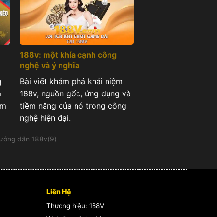
188v: một khía cạnh công
nghệ và ý nghĩa
g
Bài viết khám phá khái niệm
m
188v, nguồn gốc, ứng dụng và
ềm
tiềm năng của nó trong công
nghệ hiện đại.
ướng dẫn 188v(9)
Liên Hệ
Thương hiệu: 188V