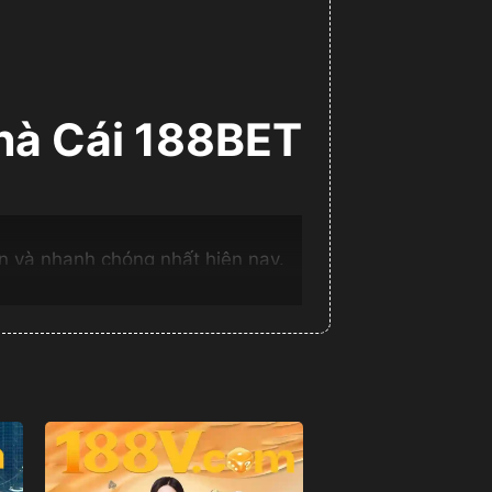
hà Cái 188BET
n và nhanh chóng nhất hiện nay.
ng, 188v nổi lên như một giải pháp
y tín lâu năm và nền tảng công
uốc tế.