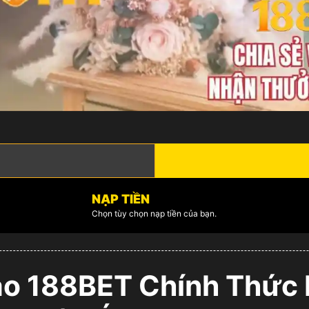
NẠP TIỀN
Chọn tùy chọn nạp tiền của bạn.
ào 188BET Chính Thức 