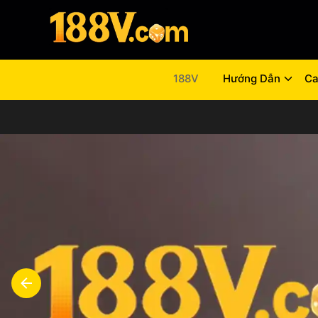
Nhảy
Tìm
đến
kiếm
nội
cho:
dung
188V
Hướng Dẫn
Ca