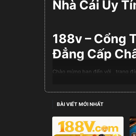
Nhà Cái Uy Tí
188v – Cổng 
Đẳng Cấp Ch
Chào mừng bạn đến với
, trang đ
Trong bối cảnh các liên kết truy 
thay thế hoàn hảo, đảm bảo trải n
nghệ hiện đại, chúng tôi cam kết
BÀI VIẾT MỚI NHẤT