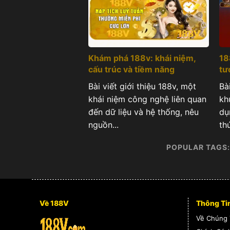
Khám phá 188v: khái niệm,
18
cấu trúc và tiềm năng
tư
Bài viết giới thiệu 188v, một
Bà
khái niệm công nghệ liên quan
kh
đến dữ liệu và hệ thống, nêu
dụ
nguồn...
th
POPULAR TAGS:
Về 188V
Thông Ti
Về Chúng 