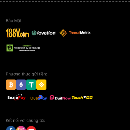
Bảo Mật:
Phương thức gửi tiền:
Cac phuong thuc lien
Kết nối với chúng tôi:
2.1. Chat trực tuyến (Live Chat) – Kênh ưu