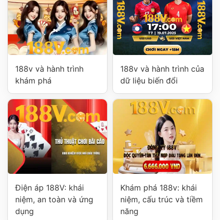
188v và hành trình
188v và hành trình của
khám phá
dữ liệu biến đổi
Điện áp 188V: khái
Khám phá 188v: khái
niệm, an toàn và ứng
niệm, cấu trúc và tiềm
dụng
năng