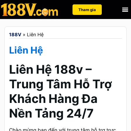
Nhảy
Tìm
Tham gia
đến
kiếm
nội
cho:
dung
188V
»
Liên Hệ
Liên Hệ
Liên Hệ 188v –
Trung Tâm Hỗ Trợ
Khách Hàng Đa
Nền Tảng 24/7
Chào mừng bạn đến với trung tâm hỗ trợ trực