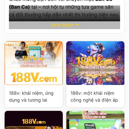
(Ban Ca)
tại
– nơi hội tụ những tựa game săn
cá đổi thưởng hấp dẫn nhất thị trường hiện nay.
Với sự kết hợp hoàn hảo giữa đồ họa 3D sống
Xem thêm
động, âm thanh chân thực và tỷ lệ trả thưởng
cạnh tranh, sảnh game
188v
cam kết mang lại
những giây phút giải trí kịch tính cùng cơ hội
làm giàu không giới hạn cho các ngư thủ.
188v: khái niệm, ứng
188v: một khái niệm
dụng và tương lai
công nghệ và điện áp