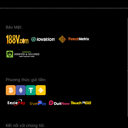
tạo cảm giác như bạn đang thực sự lặn dưới
đáy đại dương.
Bảo Mật:
Phương thức gửi tiền:
Kết nối với chúng tôi: