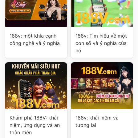
188v: một khía cạnh
188v: Tìm hiểu về một
công nghệ và ý nghĩa
con số và ý nghĩa của
nó
Khám phá 188V: khái
188v: khái niệm và
Giao dien sanh game ban ca 
niệm, ứng dụng và an
tương lai
toàn điện
Không chỉ dừng lại ở việc giải trí, sảnh bắn cá