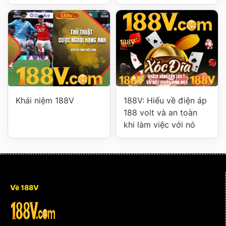
của chúng tôi được thiết kế theo tiêu chuẩn
quốc tế, đảm bảo tính công bằng và minh bạch
tuyệt đối. Dù bạn là người mới bắt đầu hay một
tay săn cá lão luyện, hệ thống phòng chơi đa
dạng tại đây chắc chắn sẽ làm bạn hài lòng.
Mục Lục Nội Dung
Khái niệm 188V
188V: Hiểu về điện áp
188 volt và an toàn
1. Giới thiệu sảnh Bắn Cá 188v – Đẳng cấp
khi làm việc với nó
nhà cái uy tín
2. Tại sao nên chọn chơi Ban Ca tại
?
3. Các tựa game Bắn Cá hot nhất hiện nay
4. Hướng dẫn tham gia Bắn Cá tại 188v
cho tân thủ
Về 188V
5. Bí kíp săn cá "bách phát bách trúng" từ
cao thủ
6. Kết luận