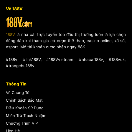
Về 188V
188V
là nhà cái trực tuyến top đầu thị trường luôn là lựa chọn
đúng đắn khi tham gia cá cược thể thao, casino online, xổ số,
esport. Mở tài khoản cược nhận ngay 88K.
#188v, #link188V, #188Vvietnam, #nhacai188v, #188vuk,
#trangchu188v
Thông Tin
Về Chúng Tôi
Chính Sách Bảo Mật
Điều Khoản Sử Dụng
Miễn Trừ Trách Nhiệm
Chương Trình VIP
Liên Hệ