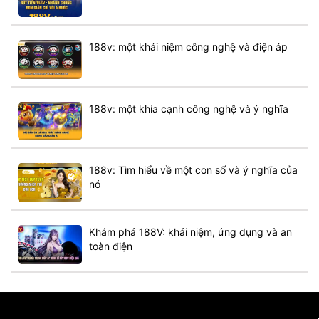
188v: một khái niệm công nghệ và điện áp
188v: một khía cạnh công nghệ và ý nghĩa
188v: Tìm hiểu về một con số và ý nghĩa của
nó
Khám phá 188V: khái niệm, ứng dụng và an
toàn điện