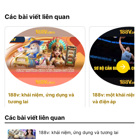
Các bài viết liên quan
188v: khái niệm, ứng dụng và
188v: một khái niệm
tương lai
và điện áp
Các bài viết liên quan
188v: khái niệm, ứng dụng và tương lai