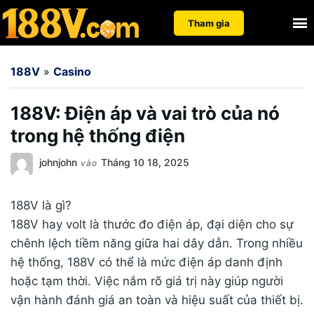
Nhảy
Tìm
Tham gia
đến
kiếm
nội
cho:
188V
»
Casino
dung
188V: Điện áp và vai trò của nó
trong hệ thống điện
johnjohn
Tháng 10 18, 2025
vào
188V là gì?
188V hay volt là thước đo điện áp, đại diện cho sự
chênh lệch tiềm năng giữa hai dây dẫn. Trong nhiều
hệ thống, 188V có thể là mức điện áp danh định
hoặc tạm thời. Việc nắm rõ giá trị này giúp người
vận hành đánh giá an toàn và hiệu suất của thiết bị.