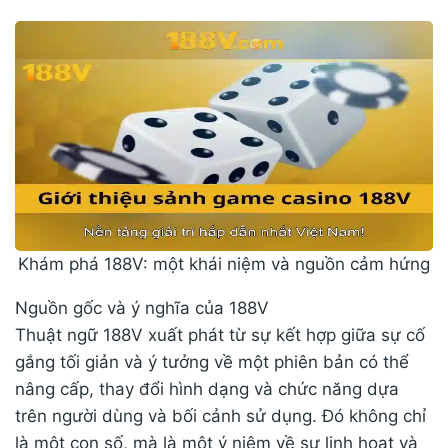
Khám phá 188V: một khái niệm và nguồn cảm hứng
Nguồn gốc và ý nghĩa của 188V
Thuật ngữ 188V xuất phát từ sự kết hợp giữa sự cố
gắng tối giản và ý tưởng về một phiên bản có thể
nâng cấp, thay đổi hình dạng và chức năng dựa
trên người dùng và bối cảnh sử dụng. Đó không chỉ
là một con số, mà là một ý niệm về sự linh hoạt và