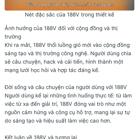
Nét đặc sắc của 188V trong thiết kế
Ảnh hưởng của 188V đối với cộng đồng và thị
trường
Khi ra mắt, 188V thổi luồng gió mới vào cộng đồng
sáng tạo và thị trường công nghệ. Người dùng chia
sẻ câu chuyện, hack và cải tiến, hình thành một
mạng lưới học hỏi và hợp tác đáng kể.
Đời sống và câu chuyện của người dùng với 188V
Người dùng kể lại những tình huống thực tế: từ làm
việc từ xa đến giải trí, 188V đóng vai trò như một
nguồn cảm hứng và công cụ hỗ trợ, mang lại sự tự
do sáng tạo và hiệu suất làm việc cao hơn.
Kết luận về 188V và tương lai