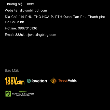
Thương hiệu: 188V
Website:
allplumbingct.com
Địa Chỉ:
114 PHU THO HOA P. PTH Quan Tan Phu Thanh pho
Ho Chi Minh
Hotline:
0967316136
Email: 888slot@wettingblog.com
Bảo Mật: