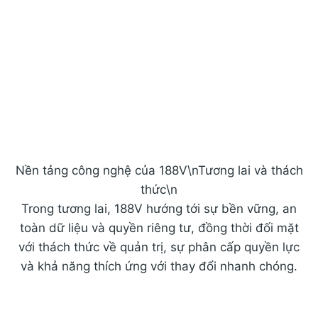
src="https://allplumbingct.com/images/text/188v/18
8v-text893.webp" alt="Nền tảng công nghệ của
188V\n
Tương lai và thách thức
\n
Trong tương lai, 188V hướng tới sự bền vững, an
toàn dữ liệu và quyền riêng tư, đồng thời đối mặt
với thách thức về quản trị, sự phân cấp quyền lực
và khả năng thích ứng với thay đổi nhanh chóng.
" width="800" height="440" layout="responsive">
Nền tảng công nghệ của 188V\n
Tương lai và thách
thức
\n
Trong tương lai, 188V hướng tới sự bền vững, an
toàn dữ liệu và quyền riêng tư, đồng thời đối mặt
với thách thức về quản trị, sự phân cấp quyền lực
và khả năng thích ứng với thay đổi nhanh chóng.