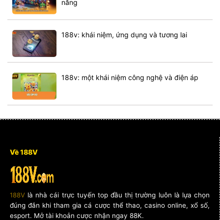
năng
188v: khái niệm, ứng dụng và tương lai
188v: một khái niệm công nghệ và điện áp
Về 188V
188V
là nhà cái trực tuyến top đầu thị trường luôn là lựa chọn
đúng đắn khi tham gia cá cược thể thao, casino online, xổ số,
esport. Mở tài khoản cược nhận ngay 88K.