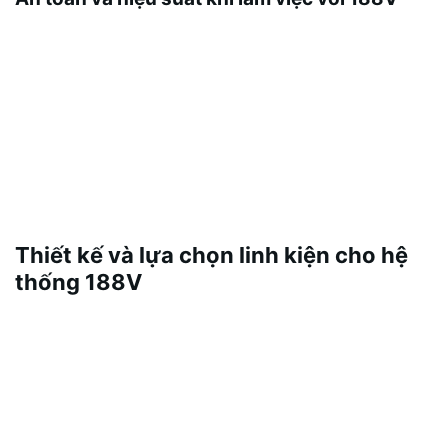
\n
Nguyên tắc an toàn gồm cách ly phù hợp, bảo vệ
quá áp và quản lý nhiệt độ. Việc kiểm tra định kỳ và
quy trình vận hành chuẩn giúp giảm rủi ro cho người
vận hành và thiết bị.
\n
Thiết kế và lựa chọn linh kiện cho hệ
thống 188V
\n
Khi thiết kế, cần chọn nguồn cấp, mạch kích và IC
bảo vệ phù hợp với tải và biên độ điện áp. Phần
mềm mô phỏng và thử nghiệm trên mẫu thực tế là
bước quan trọng để đảm bảo độ ổn định và an