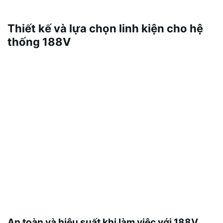
Thiết kế và lựa chọn linh kiện cho hệ
thống 188V
\n
Khi thiết kế, cần chọn nguồn cấp, mạch kích và IC
bảo vệ phù hợp với tải và biên độ điện áp. Phần
mềm mô phỏng và thử nghiệm trên mẫu thực tế là
bước quan trọng để đảm bảo độ ổn định và an
toàn.
"
src="https://allplumbingct.com/images/text/188v/18
8v-text260330440.webp" alt="Các ứng dụng chính
của 188V trong công nghệ ngày nay\n
An toàn và hiệu suất khi làm việc với 188V