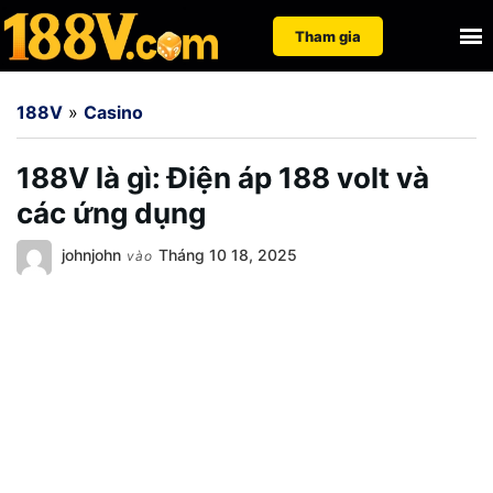
Nhảy
Tìm
Tham gia
đến
kiếm
nội
cho:
188V
»
Casino
dung
188V là gì: Điện áp 188 volt và
các ứng dụng
johnjohn
Tháng 10 18, 2025
vào
Phân tích hiệu quả và tiêu thụ năng lượng của các
hệ thống dựa trên 188V giúp kỹ sư tối ưu hiệu suất
và đảm bảo độ tin cậy của thiết bị. Việc thiết kế có
thể bao gồm biện pháp cách ly, bảo vệ quá dòng và
kiểm soát điện áp nhiễu.