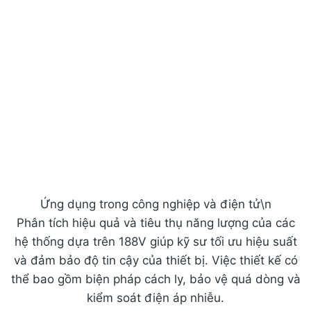
"
src="https://allplumbingct.com/images/text/188v/18
8v-text26033128.webp" alt="Ứng dụng trong công
nghiệp và điện tử\n
Phân tích hiệu quả và tiêu thụ năng lượng của các
hệ thống dựa trên 188V giúp kỹ sư tối ưu hiệu suất
và đảm bảo độ tin cậy của thiết bị. Việc thiết kế có
thể bao gồm biện pháp cách ly, bảo vệ quá dòng và
kiểm soát điện áp nhiễu.
" width="800" height="440" layout="responsive">
Ứng dụng trong công nghiệp và điện tử\n
Phân tích hiệu quả và tiêu thụ năng lượng của các
hệ thống dựa trên 188V giúp kỹ sư tối ưu hiệu suất
và đảm bảo độ tin cậy của thiết bị. Việc thiết kế có
thể bao gồm biện pháp cách ly, bảo vệ quá dòng và
kiểm soát điện áp nhiễu.