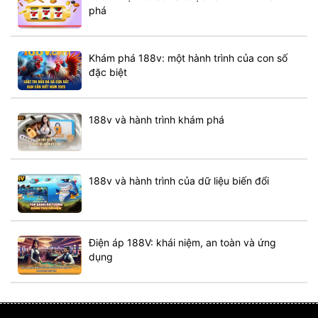
phá
Khám phá 188v: một hành trình của con số
đặc biệt
188v và hành trình khám phá
188v và hành trình của dữ liệu biến đổi
Điện áp 188V: khái niệm, an toàn và ứng
dụng