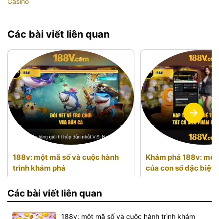
Casino
Các bài viết liên quan
188v: một mã số và cuộc hành
Khám phá 188v: một 
trình khám phá
của con số đặc biệt
Các bài viết liên quan
188v: một mã số và cuộc hành trình khám