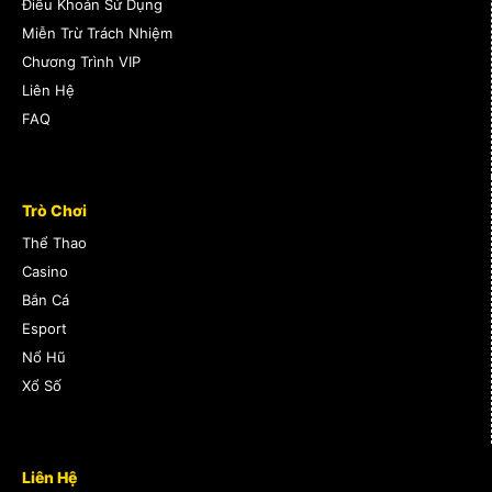
Điều Khoản Sử Dụng
Miễn Trừ Trách Nhiệm
Chương Trình VIP
Liên Hệ
FAQ
Trò Chơi
Thể Thao
Casino
Bắn Cá
Esport
Nổ Hũ
Xổ Số
Liên Hệ