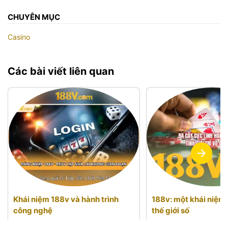
CHUYÊN MỤC
Casino
Các bài viết liên quan
Khái niệm 188v và hành trình
188v: một khái niệm 
công nghệ
thế giới số