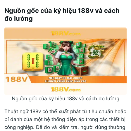
Nguồn gốc của ký hiệu 188v và cách
đo lường
Nguồn gốc của ký hiệu 188v và cách đo lường
Thuật ngữ 188v có thể xuất phát từ tiêu chuẩn hoặc
bí danh của một hệ thống điện áp trong các thiết bị
công nghiệp. Để đo và kiểm tra, người dùng thường