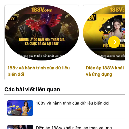
188v và hành trình của dữ liệu
Điện áp 188V: khái n
biến đổi
và ứng dụng
Các bài viết liên quan
188v và hành trình của dữ liệu biến đổi
Điện áp 188V: khái niệm, an toàn và ứng