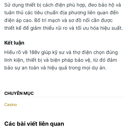
Sử dụng thiết bị cách điện phù hợp, đeo bảo hộ và
tuân thủ các tiêu chuẩn địa phương liên quan đến
điện áp cao. Bố trí mạch và sơ đồ nối cần được
thiết kế để giảm thiểu rủi ro và tối ưu hóa hiệu suất.
Kết luận
Hiểu rõ về 188v giúp kỹ sư và thợ điện chọn đúng
linh kiện, thiết bị và biện pháp bảo vệ, từ đó đảm
bảo sự an toàn và hiệu quả trong mọi dự án.
CHUYÊN MỤC
Casino
Các bài viết liên quan