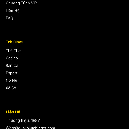
Chương Trình VIP
Liên Hệ
FAQ
Trò Chơi
Thể Thao
Casino
Bắn Cá
Esport
Nổ Hũ
Xổ Số
Liên Hệ
Thương hiệu: 188V
Website:
allplumbingct.com