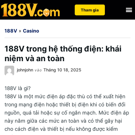
Nhảy
Tìm
Tham gia
đến
kiếm
nội
cho:
188V
»
Casino
dung
188V trong hệ thống điện: khái
niệm và an toàn
johnjohn
Tháng 10 18, 2025
vào
188V là gì?
188V là một mức điện áp đặc thù có thể xuất hiện
trong mạng điện hoặc thiết bị điện khi có biến đổi
nguồn, quá tải hoặc sự cố ngắn mạch. Mức điện áp
này nằm giữa các mức an toàn và có thể gây hại
cho cách điện và thiết bị nếu không được kiểm