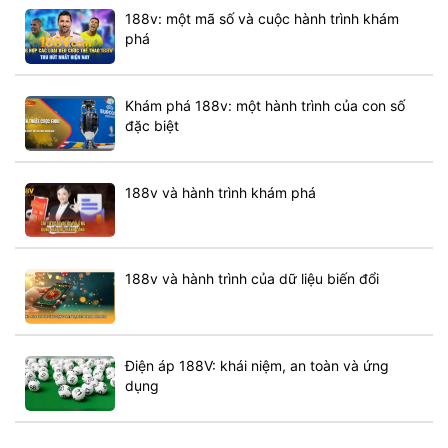
188v: một mã số và cuộc hành trình khám
phá
Khám phá 188v: một hành trình của con số
đặc biệt
188v và hành trình khám phá
188v và hành trình của dữ liệu biến đổi
Điện áp 188V: khái niệm, an toàn và ứng
dụng