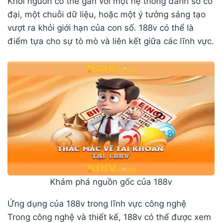
Khởi nguồn có thể gắn với một hệ thống đánh số cổ
đại, một chuỗi dữ liệu, hoặc một ý tưởng sáng tạo
vượt ra khỏi giới hạn của con số. 188v có thể là
điểm tựa cho sự tò mò và liên kết giữa các lĩnh vực.
Khám phá nguồn gốc của 188v
Ứng dụng của 188v trong lĩnh vực công nghệ
Trong công nghệ và thiết kế, 188v có thể được xem