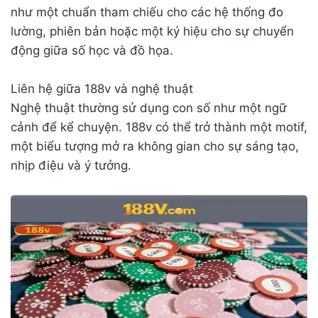
như một chuẩn tham chiếu cho các hệ thống đo
lường, phiên bản hoặc một ký hiệu cho sự chuyển
động giữa số học và đồ họa.
Liên hệ giữa 188v và nghệ thuật
Nghệ thuật thường sử dụng con số như một ngữ
cảnh để kể chuyện. 188v có thể trở thành một motif,
một biểu tượng mở ra không gian cho sự sáng tạo,
nhịp điệu và ý tưởng.