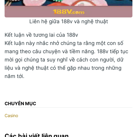
Liên hệ giữa 188v và nghệ thuật
Kết luận về tương lai của 188v
Kết luận này nhắc nhở chúng ta rằng một con số
mang theo câu chuyện và tiềm năng. 188v tiếp tục
mời gọi chúng ta suy nghĩ về cách con người, dữ
liệu và nghệ thuật có thể gặp nhau trong những
năm tới.
CHUYÊN MỤC
Casino
Các bài viết liên quan