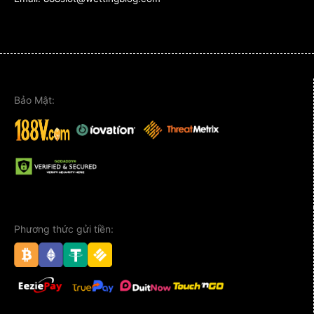
Bảo Mật:
Phương thức gửi tiền: