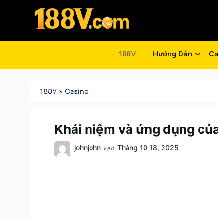
Nhảy
Tìm
đến
kiếm
nội
cho:
dung
188V
Hướng Dẫn
Ca
188V
»
Casino
Khái niệm và ứng dụng của
johnjohn
Tháng 10 18, 2025
vào
Kỹ thuật mới có thể nâng cao hiệu suất v
thời thúc đẩy chuẩn hóa và tích hợp với 