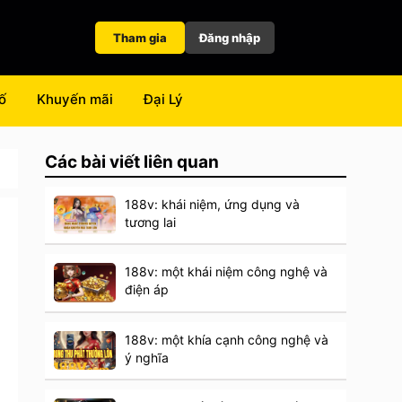
Tham gia
Đăng nhập
ố
Khuyến mãi
Đại Lý
Các bài viết liên quan
188v: khái niệm, ứng dụng và
tương lai
188v: một khái niệm công nghệ và
điện áp
188v: một khía cạnh công nghệ và
ý nghĩa