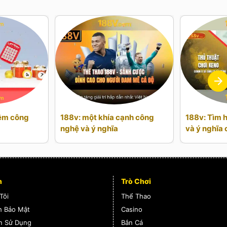
iệm công
188v: một khía cạnh công
188v: Tìm h
nghệ và ý nghĩa
và ý nghĩa 
n
Trò Chơi
Tôi
Thể Thao
h Bảo Mật
Casino
n Sử Dụng
Bắn Cá