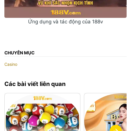
Ứng dụng và tác động của 188v
CHUYÊN MỤC
Casino
Các bài viết liên quan