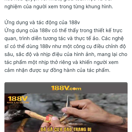
nghiệm của người xem trong từng khung hình.
Ứng dụng và tác động của 188v
Ứng dụng của 188v có thể thấy trong thiết kế trực
quan, trình diễn tương tác và thực tế ảo. Các nghệ
sĩ có thể dùng 188v như một công cụ điều chỉnh độ
sâu, sắc độ và nhịp điệu của hình ảnh, mang lại cho
tác phẩm một nhịp thở riêng và khiến người xem
cảm nhận được sự đồng hành của tác phẩm.