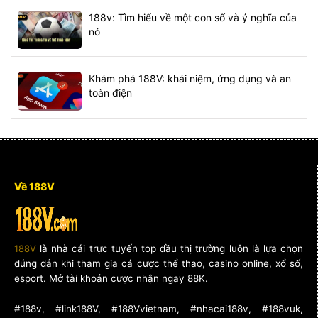
188v: Tìm hiểu về một con số và ý nghĩa của
nó
Khám phá 188V: khái niệm, ứng dụng và an
toàn điện
Về 188V
188V
là nhà cái trực tuyến top đầu thị trường luôn là lựa chọn
đúng đắn khi tham gia cá cược thể thao, casino online, xổ số,
esport. Mở tài khoản cược nhận ngay 88K.
#188v, #link188V, #188Vvietnam, #nhacai188v, #188vuk,