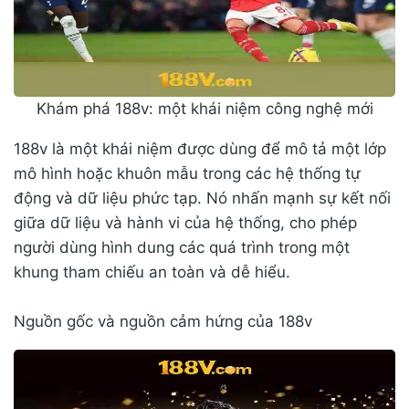
Khám phá 188v: một khái niệm công nghệ mới
188v là một khái niệm được dùng để mô tả một lớp
mô hình hoặc khuôn mẫu trong các hệ thống tự
động và dữ liệu phức tạp. Nó nhấn mạnh sự kết nối
giữa dữ liệu và hành vi của hệ thống, cho phép
người dùng hình dung các quá trình trong một
khung tham chiếu an toàn và dễ hiểu.
Nguồn gốc và nguồn cảm hứng của 188v