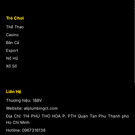
Trò Chơi
Thể Thao
Casino
Bắn Cá
Esport
Nổ Hũ
Xổ Số
Liên Hệ
Thương hiệu: 188V
Website:
allplumbingct.com
Địa Chỉ:
114 PHU THO HOA P. PTH Quan Tan Phu Thanh pho
Ho Chi Minh
Hotline:
0967316136