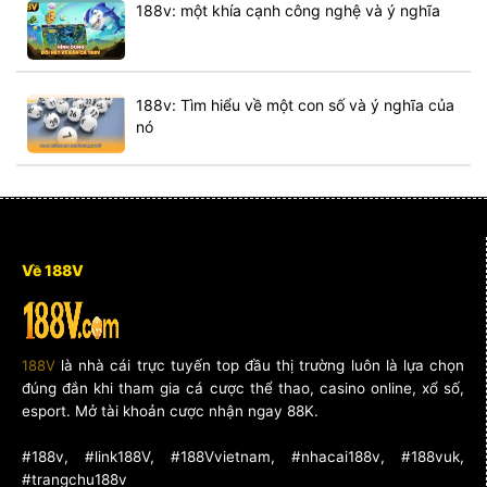
188v: một khía cạnh công nghệ và ý nghĩa
188v: Tìm hiểu về một con số và ý nghĩa của
nó
Về 188V
188V
là nhà cái trực tuyến top đầu thị trường luôn là lựa chọn
đúng đắn khi tham gia cá cược thể thao, casino online, xổ số,
esport. Mở tài khoản cược nhận ngay 88K.
#188v, #link188V, #188Vvietnam, #nhacai188v, #188vuk,
#trangchu188v