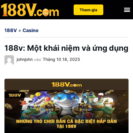
Nhảy
Tìm
Tham gia
đến
kiếm
nội
cho:
188V
»
Casino
dung
188v: Một khái niệm và ứng dụng
johnjohn
Tháng 10 18, 2025
vào