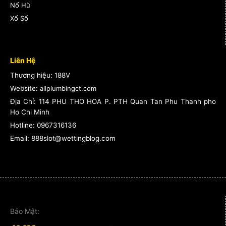
Nổ Hũ
Xổ Số
Liên Hệ
Thương hiệu: 188V
Website:
allplumbingct.com
Địa Chỉ:
114 PHU THO HOA P. PTH Quan Tan Phu Thanh pho
Ho Chi Minh
Hotline:
0967316136
Email: 888slot@wettingblog.com
Bảo Mật: