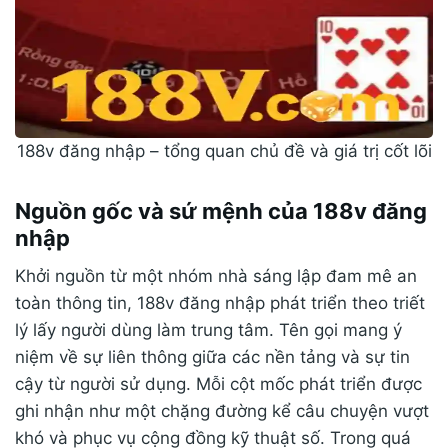
188v đăng nhập – tổng quan chủ đề và giá trị cốt lõi
Nguồn gốc và sứ mệnh của 188v đăng
nhập
Khởi nguồn từ một nhóm nhà sáng lập đam mê an
toàn thông tin, 188v đăng nhập phát triển theo triết
lý lấy người dùng làm trung tâm. Tên gọi mang ý
niệm về sự liên thông giữa các nền tảng và sự tin
cậy từ người sử dụng. Mỗi cột mốc phát triển được
ghi nhận như một chặng đường kể câu chuyện vượt
khó và phục vụ cộng đồng kỹ thuật số. Trong quá