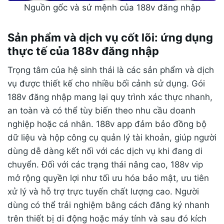
Nguồn gốc và sứ mệnh của 188v đăng nhập
Sản phẩm và dịch vụ cốt lõi: ứng dụng
thực tế của 188v đăng nhập
Trọng tâm của hệ sinh thái là các sản phẩm và dịch
vụ được thiết kế cho nhiều bối cảnh sử dụng. Gói
188v đăng nhập mang lại quy trình xác thực nhanh,
an toàn và có thể tùy biến theo nhu cầu doanh
nghiệp hoặc cá nhân. 188v app đảm bảo đồng bộ
dữ liệu và hộp công cụ quản lý tài khoản, giúp người
dùng dễ dàng kết nối với các dịch vụ khi đang di
chuyển. Đối với các trạng thái nâng cao, 188v vip
mở rộng quyền lợi như tối ưu hóa bảo mật, ưu tiên
xử lý và hỗ trợ trực tuyến chất lượng cao. Người
dùng có thể trải nghiệm bằng cách đăng ký nhanh
trên thiết bị di động hoặc máy tính và sau đó kích