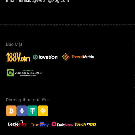
Email: 888slot@wettingblog.com
Bảo Mật:
Phương thức gửi tiền: