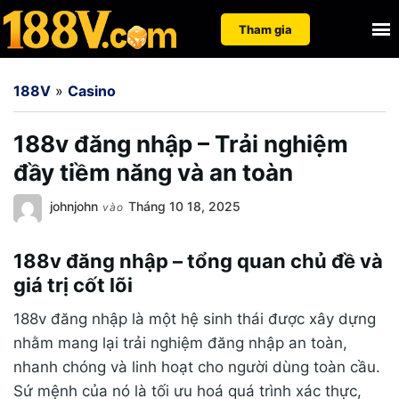
Nhảy
Tìm
Tham gia
đến
kiếm
nội
cho:
188V
»
Casino
dung
188v đăng nhập – Trải nghiệm
đầy tiềm năng và an toàn
johnjohn
Tháng 10 18, 2025
vào
188v đăng nhập – tổng quan chủ đề và
giá trị cốt lõi
188v đăng nhập là một hệ sinh thái được xây dựng
nhằm mang lại trải nghiệm đăng nhập an toàn,
nhanh chóng và linh hoạt cho người dùng toàn cầu.
Sứ mệnh của nó là tối ưu hoá quá trình xác thực,