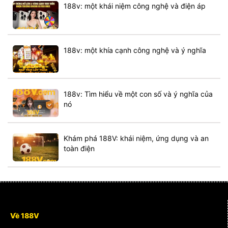
188v: một khái niệm công nghệ và điện áp
188v: một khía cạnh công nghệ và ý nghĩa
188v: Tìm hiểu về một con số và ý nghĩa của
nó
Khám phá 188V: khái niệm, ứng dụng và an
toàn điện
Về 188V