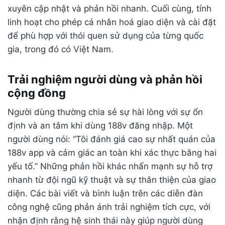
xuyên cập nhật và phản hồi nhanh. Cuối cùng, tính
linh hoạt cho phép cá nhân hoá giao diện và cài đặt
để phù hợp với thói quen sử dụng của từng quốc
gia, trong đó có Việt Nam.
Trải nghiệm người dùng và phản hồi
cộng đồng
Người dùng thường chia sẻ sự hài lòng với sự ổn
định và an tâm khi dùng 188v đăng nhập. Một
người dùng nói: “Tôi đánh giá cao sự nhất quán của
188v app và cảm giác an toàn khi xác thực bằng hai
yếu tố.” Những phản hồi khác nhấn mạnh sự hỗ trợ
nhanh từ đội ngũ kỹ thuật và sự thân thiện của giao
diện. Các bài viết và bình luận trên các diễn đàn
công nghệ cũng phản ánh trải nghiệm tích cực, với
nhận định rằng hệ sinh thái này giúp người dùng