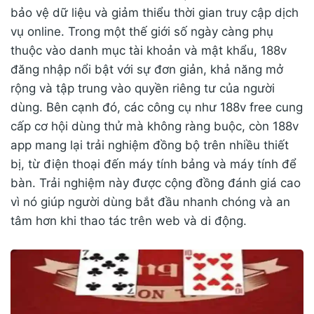
bảo vệ dữ liệu và giảm thiểu thời gian truy cập dịch
vụ online. Trong một thế giới số ngày càng phụ
thuộc vào danh mục tài khoản và mật khẩu, 188v
đăng nhập nổi bật với sự đơn giản, khả năng mở
rộng và tập trung vào quyền riêng tư của người
dùng. Bên cạnh đó, các công cụ như 188v free cung
cấp cơ hội dùng thử mà không ràng buộc, còn 188v
app mang lại trải nghiệm đồng bộ trên nhiều thiết
bị, từ điện thoại đến máy tính bảng và máy tính để
bàn. Trải nghiệm này được cộng đồng đánh giá cao
vì nó giúp người dùng bắt đầu nhanh chóng và an
tâm hơn khi thao tác trên web và di động.