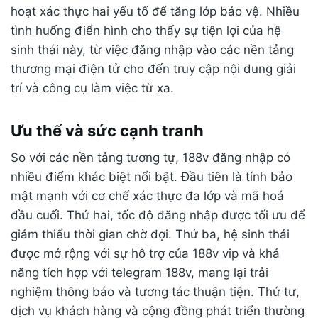
hoạt xác thực hai yếu tố để tăng lớp bảo vệ. Nhiều
tình huống điển hình cho thấy sự tiện lợi của hệ
sinh thái này, từ việc đăng nhập vào các nền tảng
thương mại điện tử cho đến truy cập nội dung giải
trí và công cụ làm việc từ xa.
Ưu thế và sức cạnh tranh
So với các nền tảng tương tự, 188v đăng nhập có
nhiều điểm khác biệt nổi bật. Đầu tiên là tính bảo
mật mạnh với cơ chế xác thực đa lớp và mã hoá
đầu cuối. Thứ hai, tốc độ đăng nhập được tối ưu để
giảm thiểu thời gian chờ đợi. Thứ ba, hệ sinh thái
được mở rộng với sự hỗ trợ của 188v vip và khả
năng tích hợp với telegram 188v, mang lại trải
nghiệm thông báo và tương tác thuận tiện. Thứ tư,
dịch vụ khách hàng và cộng đồng phát triển thường