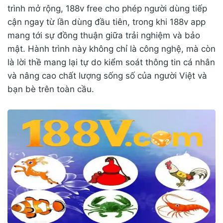
trình mở rộng, 188v free cho phép người dùng tiếp
cận ngay từ lần dùng đầu tiên, trong khi 188v app
mang tới sự đồng thuận giữa trải nghiệm và bảo
mật. Hành trình này không chỉ là công nghệ, mà còn
là lời thề mang lại tự do kiểm soát thông tin cá nhân
và nâng cao chất lượng sống số của người Việt và
bạn bè trên toàn cầu.