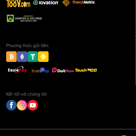
Phương thức gửi tiền:
Kết nối với chúng tôi: