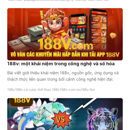
188v: một khái niệm trong công nghệ và số hóa
Bài viết giới thiệu khái niệm 188v, nguồn gốc, ứng dụng và
thách thức liên quan trong bối cảnh công nghệ hiện đại.
188v
188v.
cá cược thể thao 188v
188v com ios
188v fan