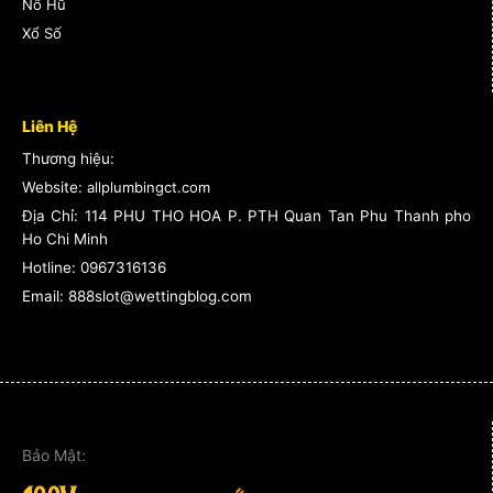
Nổ Hũ
Xổ Số
Liên Hệ
Thương hiệu:
Website:
allplumbingct.com
Địa Chỉ:
114 PHU THO HOA P. PTH Quan Tan Phu Thanh pho
Ho Chi Minh
Hotline:
0967316136
Email: 888slot@wettingblog.com
Bảo Mật: