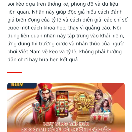
soi kèo dựa trên thống kê, phong độ và dữ liệu
liên quan. Nhãn này giúp độc giả hiểu cách đánh
giá biến động của tỷ lệ và cách diễn giải các chỉ số
cược một cách khoa học, thay vì quảng cáo. Nội
dung liên quan nhãn này tập trung vào khái niệm,
ứng dụng thị trường cược và nhận thức của người
chơi Việt Nam về kèo và tỷ lệ, không phải hướng
dẫn chơi hay hứa hẹn kết quả.