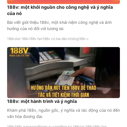
188v: một khởi nguồn cho công nghệ và ý nghĩa
của nó
Bài viết giới thiệu 188v, một khái niệm công nghệ và ảnh
hưởng của nó đối với tương lai.
188v
slot 188v
188v fan
188v có lừa đảo không
188v c
188v: một hành trình và ý nghĩa
Khám phá 188v, nguồn gốc, ý nghĩa và tác động của nó đến
văn hóa đương đại.
188v
188v papagaiofllores.ru.com
đăng ký 188v
tại 188v
188v fan