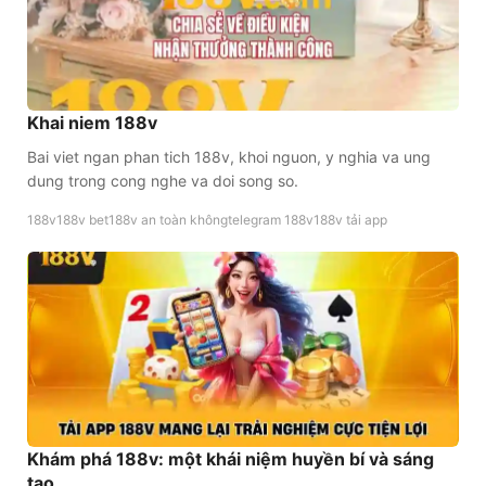
Khai niem 188v
Bai viet ngan phan tich 188v, khoi nguon, y nghia va ung
dung trong cong nghe va doi song so.
188v
188v bet
188v an toàn không
telegram 188v
188v tải app
Khám phá 188v: một khái niệm huyền bí và sáng
tạo