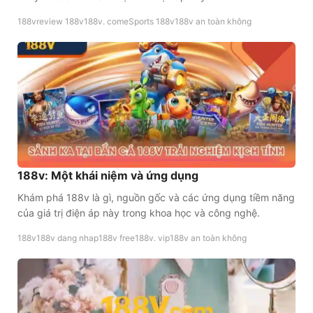
188v
review 188v
188v. com
eSports 188v
188v an toàn không
188v: Một khái niệm và ứng dụng
Khám phá 188v là gì, nguồn gốc và các ứng dụng tiềm năng
của giá trị điện áp này trong khoa học và công nghệ.
188v
188v dang nhap
188v free
188v. vip
188v an toàn không