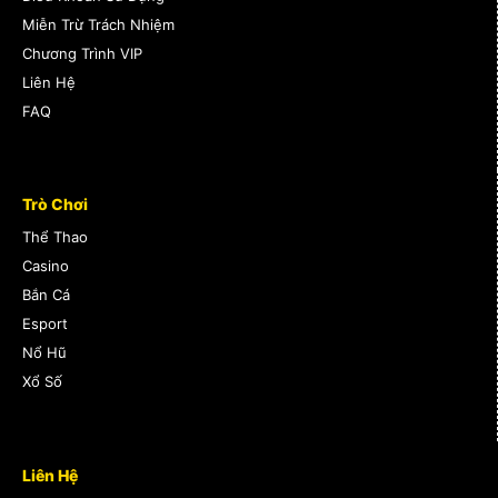
Miễn Trừ Trách Nhiệm
Chương Trình VIP
Liên Hệ
FAQ
Trò Chơi
Thể Thao
Casino
Bắn Cá
Esport
Nổ Hũ
Xổ Số
Liên Hệ