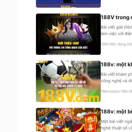
188V trong 
Bài viết giải th
làm việc với điệ
188v
188v đang nh
188v: một kh
Bài viết khám p
công nghệ và đờ
188v
casino 188v
1
188v: một bí
Một bài viết ng
nghệ thuật số v