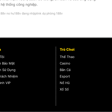
à hệ thống công nghiệp.
188v no hu
188v đang nhập
link dự phòng 188v
n
Trò Chơi
Tôi
Thể Thao
h Bảo Mật
Casino
n Sử Dụng
Bắn Cá
Trách Nhiệm
Esport
ình VIP
Nổ Hũ
Xổ Số