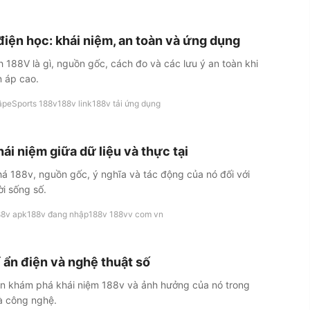
điện học: khái niệm, an toàn và ứng dụng
ích 188V là gì, nguồn gốc, cách đo và các lưu ý an toàn khi
n áp cao.
ập
eSports 188v
188v link
188v tải ứng dụng
ái niệm giữa dữ liệu và thực tại
há 188v, nguồn gốc, ý nghĩa và tác động của nó đối với
i sống số.
88v apk
188v đang nhập
188v 188vv com vn
 ẩn điện và nghệ thuật số
ắn khám phá khái niệm 188v và ảnh hưởng của nó trong
à công nghệ.