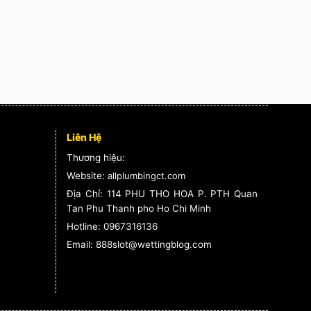
Liên Hệ
Thương hiệu:
Website:
allplumbingct.com
Địa Chỉ:
114 PHU THO HOA P. PTH Quan
Tan Phu Thanh pho Ho Chi Minh
Hotline:
0967316136
Email: 888slot@wettingblog.com