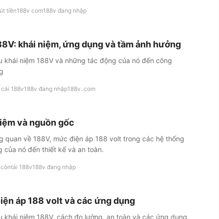
út tiền
188v com
188v đang nhập
8V: khái niệm, ứng dụng và tầm ảnh hưởng
hiệu khái niệm 188V và những tác động của nó đến công
g
 cái 188v
188v đang nhập
188v..com
niệm và nguồn gốc
ng quan về 188V, mức điện áp 188 volt trong các hệ thống
 của nó đến thiết kế và an toàn.
 còn
tải 188v
188v đang nhập
Điện áp 188 volt và các ứng dụng
iệu khái niệm 188V, cách đo lường, an toàn và các ứng dụng