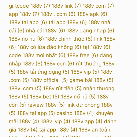
giftcode 188v (7)
188v link (7)
188v com (7)
app 188v (7)
188v . com (6)
188v apk (6)
188v tại app (6)
tải app 188v (6)
188v nhà
cái (6)
nhà cái 188v (6)
188v dang nhap (6)
188v no hu (6)
188v chính thức (6)
link 188v
(6)
188v có lừa đảo không (6)
tại 188v (6)
code 188v mới nhất (6)
188v free (6)
đăng
nhập 188v (6)
188v con (6)
rút thưởng 188v
(5)
188v tải ứng dụng (5)
188v vip (5)
188v
.com (5)
188v official (5)
game bài 188v (5)
188v..com (5)
188v rút tiền (5)
nhận thưởng
188v (5)
188v bet (5)
188v nổ hũ (5)
188v
còn (5)
review 188v (5)
link dự phòng 188v
(5)
188v tài app (5)
casino 188v (4)
khuyến
mãi 188v (4)
188v. vip (4)
188v app (4)
đánh
giá 188v (4)
tại app 188v (4)
188v an toàn