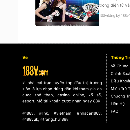
trong điện tử v
188v
đăng ký 188v
Về
Thông Ti
Về Chúng 
Chính Sác
Điều Khoả
là nhà cái trực tuyến top đầu thị trường
Miễn Trừ 
luôn là lựa chọn đúng đắn khi tham gia cá
cược thể thao, casino online, xổ số,
Chương Tr
esport. Mở tài khoản cược nhận ngay 88K.
Liên Hệ
FAQ
#188v, #link, #vietnam, #nhacai188v,
#188vuk, #trangchu188v