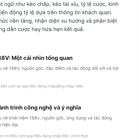
t ngữ như kèo chấp, kèo tài xỉu, tỷ lệ cược, kinh
ến động tỷ lệ dựa trên thông tin khách quan.
hức nền tảng, nhận diện xu hướng và phân biệt
ng dẫn cược hay hứa hẹn kết quả.
8V: Một cái nhìn tổng quan
iệu về 188V, nguồn gốc, đặc điểm và tác động đối với xã hội
188v com tại app
188v đang nhập
đăng nhập 188v
ành trình công nghệ và ý nghĩa
hiệu về khái niệm 188v, nguồn gốc, ứng dụng và tác động
 hiện đại.
om vn
188v com app
188v đang nhập
188v chính thức