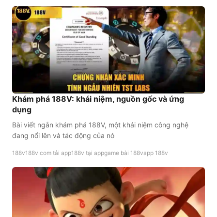
Khám phá 188V: khái niệm, nguồn gốc và ứng
dụng
Bài viết ngắn khám phá 188V, một khái niệm công nghệ
đang nổi lên và tác động của nó
188v
188v com tải app
188v tại app
game bài 188v
app 188v