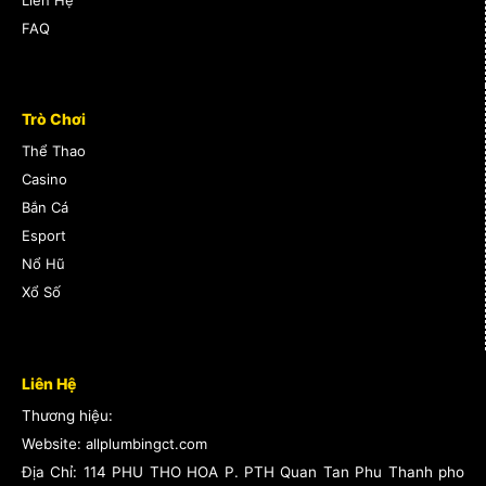
FAQ
Trò Chơi
Thể Thao
Casino
Bắn Cá
Esport
Nổ Hũ
Xổ Số
Liên Hệ
Thương hiệu:
Website:
allplumbingct.com
Địa Chỉ:
114 PHU THO HOA P. PTH Quan Tan Phu Thanh pho