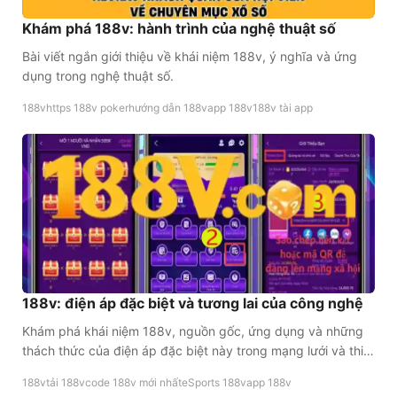
Khám phá 188v: hành trình của nghệ thuật số
Bài viết ngắn giới thiệu về khái niệm 188v, ý nghĩa và ứng
dụng trong nghệ thuật số.
188v
https 188v poker
hướng dẫn 188v
app 188v
188v tài app
188v: điện áp đặc biệt và tương lai của công nghệ
Khám phá khái niệm 188v, nguồn gốc, ứng dụng và những
thách thức của điện áp đặc biệt này trong mạng lưới và thiết
bị hiện đại.
188v
tải 188v
code 188v mới nhất
eSports 188v
app 188v