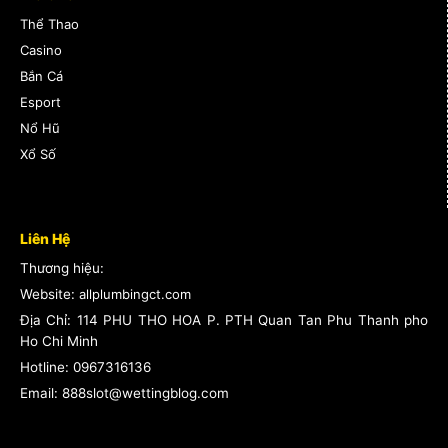
Thể Thao
Casino
Bắn Cá
Esport
Nổ Hũ
Xổ Số
Liên Hệ
Thương hiệu:
Website:
allplumbingct.com
Địa Chỉ:
114 PHU THO HOA P. PTH Quan Tan Phu Thanh pho
Ho Chi Minh
Hotline:
0967316136
Email: 888slot@wettingblog.com