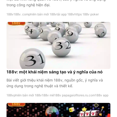
trong công nghệ hiện đại.
188v
188v. com
phiên bản mới 188v
tải app 188v
https 188v poker
188v: một khái niệm sáng tạo và ý nghĩa của nó
Bài viết giới thiệu khái niệm 188v, nguồn gốc, ý nghĩa và
ứng dụng trong nghệ thuật và thiết kế.
188v
phiên bản mới 188v
188v mê
188v papagaiofllores.ru.com
188v app