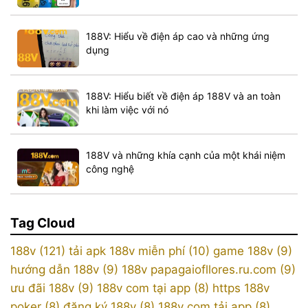
188V: Hiểu về điện áp cao và những ứng
dụng
188V: Hiểu biết về điện áp 188V và an toàn
khi làm việc với nó
188V và những khía cạnh của một khái niệm
công nghệ
Tag Cloud
188v (121)
tải apk 188v miễn phí (10)
game 188v (9)
hướng dẫn 188v (9)
188v papagaiofllores.ru.com (9)
ưu đãi 188v (9)
188v com tại app (8)
https 188v
poker (8)
đăng ký 188v (8)
188v com tải app (8)