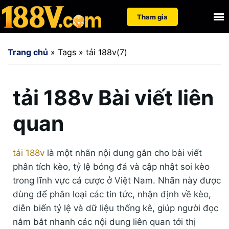
Nhảy
Tìm
Tham gia
đến
kiếm
nội
cho:
Trang chủ
»
Tags
»
tải 188v(7)
dung
tải 188v Bài viết liên
quan
tải 188v
là một nhãn nội dung gắn cho bài viết
phân tích kèo, tỷ lệ bóng đá và cập nhật soi kèo
trong lĩnh vực cá cược ở Việt Nam. Nhãn này được
dùng để phân loại các tin tức, nhận định về kèo,
diễn biến tỷ lệ và dữ liệu thống kê, giúp người đọc
nắm bắt nhanh các nội dung liên quan tới thị