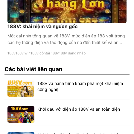
188V: khái niệm và nguồn gốc
Một cái nhìn tổng quan về 188V, mức điện áp 188 volt trong
các hệ thống điện và tác động của nó đến thiết kế và an
toàn.
188v
188v win
188v còn
tải 188v
188v đang nhập
Các bài viết liên quan
188v và hành trình khám phá một khái niệm
công nghệ
Khởi đầu với điện áp 188V và an toàn điện