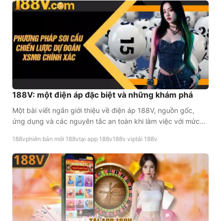
188V: một điện áp đặc biệt và những khám phá
Một bài viết ngắn giới thiệu về điện áp 188V, nguồn gốc,
ứng dụng và các nguyên tắc an toàn khi làm việc với mức
điện áp này.
188v
phiên bản mới 188v
tại app 188v
188v vip
tải 188v