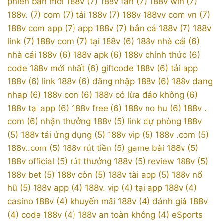
phiên bản mới 188v (7)
188v fan (7)
188v win (7)
188v. (7)
com (7)
tải 188v (7)
188v 188vv com vn (7)
188v com app (7)
app 188v (7)
bắn cá 188v (7)
188v
link (7)
188v com (7)
tại 188v (6)
188v nhà cái (6)
nhà cái 188v (6)
188v apk (6)
188v chính thức (6)
code 188v mới nhất (6)
giftcode 188v (6)
tải app
188v (6)
link 188v (6)
đăng nhập 188v (6)
188v dang
nhap (6)
188v con (6)
188v có lừa đảo không (6)
188v tại app (6)
188v free (6)
188v no hu (6)
188v .
com (6)
nhận thưởng 188v (5)
link dự phòng 188v
(5)
188v tải ứng dụng (5)
188v vip (5)
188v .com (5)
188v..com (5)
188v rút tiền (5)
game bài 188v (5)
188v official (5)
rút thưởng 188v (5)
review 188v (5)
188v bet (5)
188v còn (5)
188v tài app (5)
188v nổ
hũ (5)
188v app (4)
188v. vip (4)
tại app 188v (4)
casino 188v (4)
khuyến mãi 188v (4)
đánh giá 188v
(4)
code 188v (4)
188v an toàn không (4)
eSports