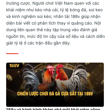
trường cược. Người chơi Việt Nam quen với các
khái niệm như kèo nhà cái, tỷ lệ bóng đá, soi keo
và kinh nghiệm soi kèo; nhãn tải 188v giúp nhận
diện bài viết có phân tích thay vì quảng cáo. Nội
dung liên quan thẻ này tập trung vào đánh giá
nguồn tin, mức độ tin cậy của số liệu và cách diễn
giải tỷ lệ ở các trận đấu gần đây.
188v và hành trình khám phá một khái niệm công