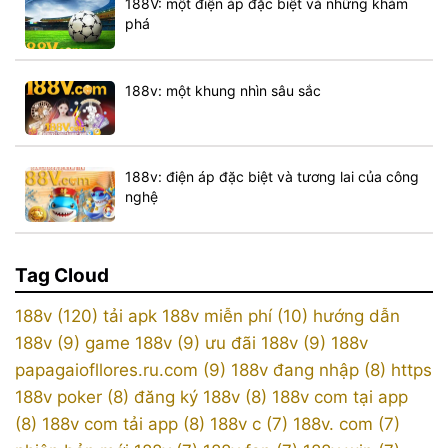
188V: một điện áp đặc biệt và những khám
phá
188v: một khung nhìn sâu sắc
188v: điện áp đặc biệt và tương lai của công
nghệ
Tag Cloud
188v (120)
tải apk 188v miễn phí (10)
hướng dẫn
188v (9)
game 188v (9)
ưu đãi 188v (9)
188v
papagaiofllores.ru.com (9)
188v đang nhập (8)
https
188v poker (8)
đăng ký 188v (8)
188v com tại app
(8)
188v com tải app (8)
188v c (7)
188v. com (7)