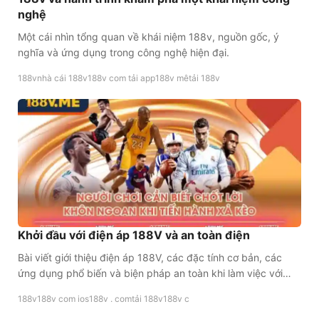
nghệ
Một cái nhìn tổng quan về khái niệm 188v, nguồn gốc, ý
nghĩa và ứng dụng trong công nghệ hiện đại.
188v
nhà cái 188v
188v com tải app
188v mê
tải 188v
Khởi đầu với điện áp 188V và an toàn điện
Bài viết giới thiệu điện áp 188V, các đặc tính cơ bản, các
ứng dụng phổ biến và biện pháp an toàn khi làm việc với
nguồn điện cao.
188v
188v com ios
188v . com
tải 188v
188v c