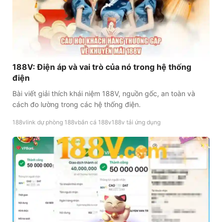
188V: Điện áp và vai trò của nó trong hệ thống
điện
Bài viết giải thích khái niệm 188V, nguồn gốc, an toàn và
cách đo lường trong các hệ thống điện.
188v
link dự phòng 188v
bắn cá 188v
188v tải ứng dụng