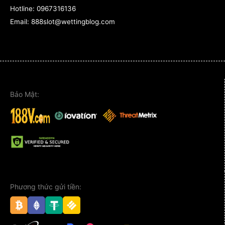
Hotline:
0967316136
Email: 888slot@wettingblog.com
Bảo Mật:
Phương thức gửi tiền: