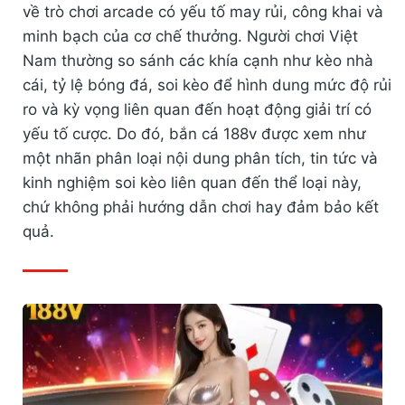
về trò chơi arcade có yếu tố may rủi, công khai và
minh bạch của cơ chế thưởng. Người chơi Việt
Nam thường so sánh các khía cạnh như kèo nhà
cái, tỷ lệ bóng đá, soi kèo để hình dung mức độ rủi
ro và kỳ vọng liên quan đến hoạt động giải trí có
yếu tố cược. Do đó, bắn cá 188v được xem như
một nhãn phân loại nội dung phân tích, tin tức và
kinh nghiệm soi kèo liên quan đến thể loại này,
chứ không phải hướng dẫn chơi hay đảm bảo kết
quả.