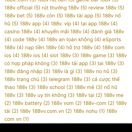
188v official (5)
rút thưởng 188v (5)
review 188v (5)
188v bet (5)
188v còn (5)
188v tài app (5)
188v nổ
hũ (5)
188v app (4)
188v. vip (4)
tại app 188v (4)
casino 188v (4)
khuyến mãi 188v (4)
đánh giá 188v
(4)
code 188v (4)
188v an toàn không (4)
eSports
188v (4)
nạp tiền 188v (4)
hỗ trợ 188v (4)
188v com
ios (4)
188v ios (4)
slot 188v (3)
188v game (3)
188v
có hợp pháp không (3)
188v tải app (3)
tai 188v (3)
188v đăng nhập (3)
188v là gì (3)
188v no hũ (3)
188v trang chủ (3)
telegram 188v (3)
cá cược thể
thao 188v (3)
188v school (3)
188v mê (3)
nổ hũ
188v (3)
188v uy tín không (3)
188v tại (2)
188v me
(2)
188v battery (2)
188v vom (2)
188v-com (2)
188v
tải (2)
188v 188vv.com.vn (2)
188v nohu (1)
188v
com vn (1)